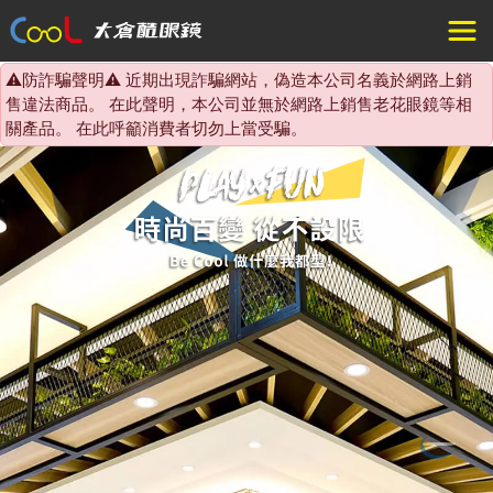
⚠️防詐騙聲明⚠️ 近期出現詐騙網站，偽造本公司名義於網路上銷
售違法商品。 在此聲明，本公司並無於網路上銷售老花眼鏡等相
關產品。 在此呼籲消費者切勿上當受騙。